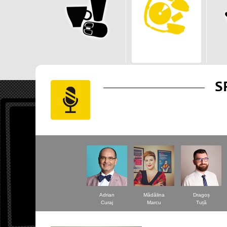
S
Adrian
Mădălina
Dragoș
Curaj
Marcu
Tuță