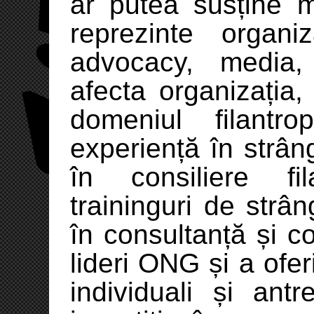
ar putea susține m
reprezinte organ
advocacy, media,
afecta organizația,
domeniul filant
experiență în strân
în consiliere fi
traininguri de strân
în consultanță și co
lideri ONG și a ofer
individuali și antr